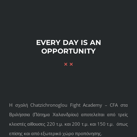
EVERY DAY IS AN
OPPORTUNITY
Η σχολή
Chatzichronoglou Fight Academy – CFA στα
Βριλήσσια (Πάτημα Χαλανδρίου)
α
ποτελείται από τρείς
κλειστές αίθουσες 220 τ.μ. και 200 τ.μ. και 150 τ.μ. όπως
επίσης και από εξωτερικό χώρο προπόνησης.